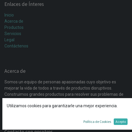
Enlaces de Ínteres
Inicio
Acerca de
Productos
Servicios
Legal
Contáctenos
Acerca de
Somos un equipo de personas apasionadas cuyo objetivo es
mejorar la vida de todos a través de productos disruptivos.
Construimos grandes productos para resolver sus problemas de
negocio. Nuestros productos están diseñados para pequeñas y
Utilizamos cookies para garantizarle una mejor experiencia.
medianas empresas dispuestas a optimizar su rendimiento.
Política de Cookies
Acepto
Contacte con nosotros